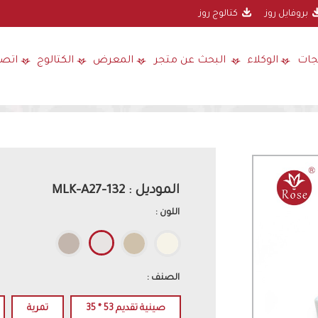
بروفايل روز
كتالوج روز
جات
الوكلاء
البحث عن متجر
المعرض
الكتالوج
اتصل
الموديل : 132-MLK-A27
اللون :
الصنف :
صينية تقديم 53 * 35
تمرية