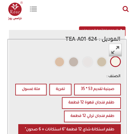
الرجوع لقائمة المنتجات
الموديل : 624-TEA-A01
اللون :
الصنف :
صينية تقديم 53 * 35
تمرية
ملة غسول
طقم فنجان قهوة 12 قطعة
طقم فنجان تركي 12 قطعة
طقم استكانة شاي 12 قطعة "6 استكانات + 6 صحون"