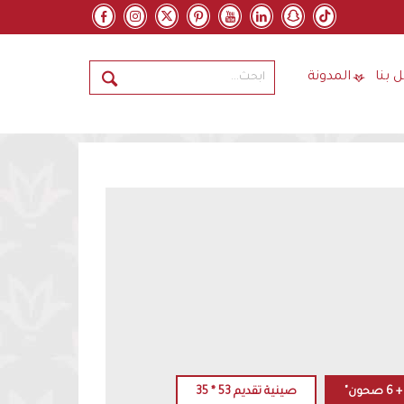
 بنا
المدونة
صينية تقديم 53 * 35