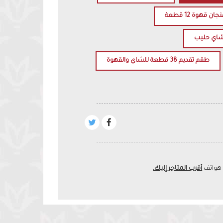
ن قهوة 12 قطعة
اي حليب
طقم تقديم 38 قطعة للشاي والقهوة
 هواتف
أقرب المتاجر إليك.