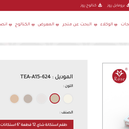
بروفايل روز
كتالوج روز
جات
الوكلاء
البحث عن متجر
المعرض
الكتالوج
اتصل
الموديل : 624-TEA-A15
اللون :
الصنف :
طقم استكانة شاي 12 قطعة "6 استكانات + 6 صحون"