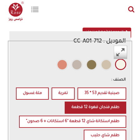
الرجوع لقائمة المنتجات
الموديل : 712-CC-A01
اللون :
الصنف :
صينية تقديم 53 * 35
تمرية
ملة غسول
طقم فنجان قهوة 12 قطعة
طقم استكانة شاي 12 قطعة "6 استكانات + 6 صحون"
طقم شاي حليب