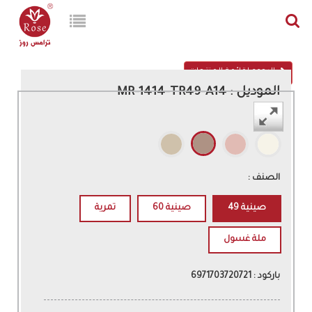
الرجوع لقائمة المنتجات
الموديل : MR-1414-TR49-A14
اللون :
الصنف :
صينية 49
صينية 60
تمرية
ملة غسول
باركود : 6971703720721