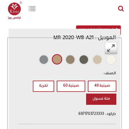
الرجوع لقائمة المنتجات
الموديل : MR-2020-WB-A21
اللون :
الصنف :
صينية 49
صينية 60
تمرية
ملة غسول
باركود : 6971703723333