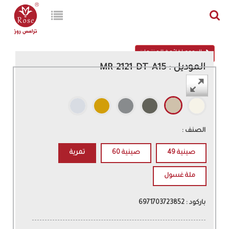
الرجوع لقائمة المنتجات
الموديل : MR-2121-DT-A15
اللون :
الصنف :
صينية 49
صينية 60
تمرية
ملة غسول
باركود : 6971703723852