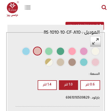
الرجوع لقائمة المنتجات
الموديل : RS-1010-10-CF-A10
اللون :
السعة :
0.6 لتر
1.0 لتر
1.4 لتر
باركود : 6961010509829