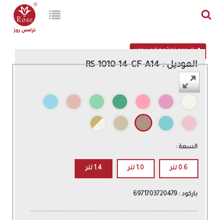
الرجوع لقائمة المنتجات
الموديل : RS-1010-14-CF-A14
اللون :
السعة :
0.6 لتر
1.0 لتر
1.4 لتر
باركود : 6971703720479