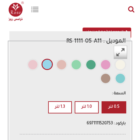
الرجوع لقائمة المنتجات
الموديل : RS-1111-05-A11
اللون :
السعة :
0.5 لتر
1.0 لتر
1.3 لتر
باركود : 6971111520753