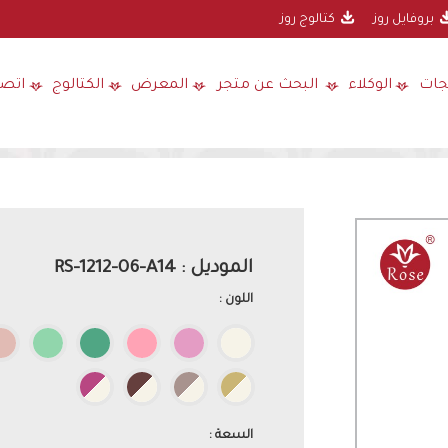
بروفايل روز
كتالوج روز
جات
الوكلاء
البحث عن متجر
المعرض
الكتالوج
اتصل
الموديل : RS-1212-06-A14
اللون :
السعة :