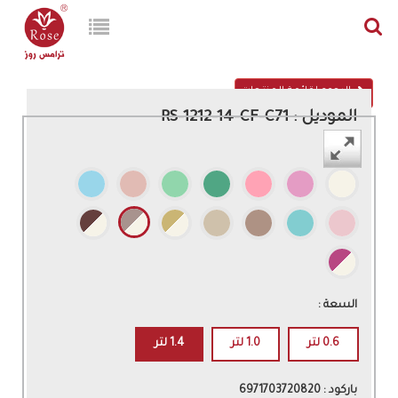
الرجوع لقائمة المنتجات
الموديل : RS-1212-14-CF-C71
اللون :
السعة :
0.6 لتر
1.0 لتر
1.4 لتر
باركود : 6971703720820