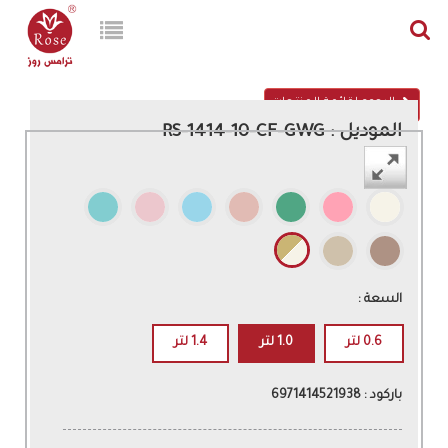
الرجوع لقائمة المنتجات
الموديل : RS-1414-10-CF-GWG
اللون :
السعة :
0.6 لتر
1.0 لتر
1.4 لتر
باركود : 6971414521938