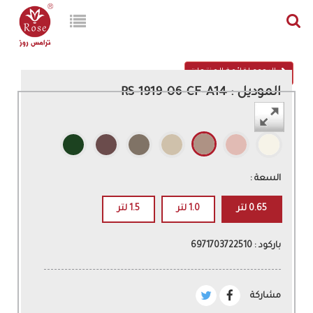
الرجوع لقائمة المنتجات
الموديل : RS-1919-06-CF-A14
اللون :
السعة :
0.65 لتر
1.0 لتر
1.5 لتر
باركود : 6971703722510
مشاركة