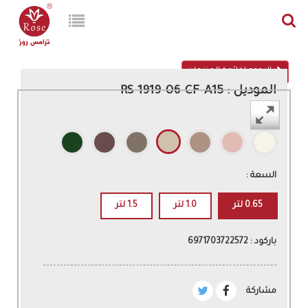
الرجوع لقائمة المنتجات
الموديل : RS-1919-06-CF-A15
اللون :
السعة :
0.65 لتر
1.0 لتر
1.5 لتر
باركود : 6971703722572
مشاركة