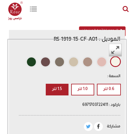
الرجوع لقائمة المنتجات
الموديل : RS-1919-15-CF-A01
اللون :
السعة :
0.6 لتر
1.0 لتر
1.5 لتر
باركود : 6971703722411
مشاركة