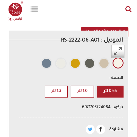
الرجوع لقائمة المنتجات
الموديل : RS-2222-06-A01
اللون :
السعة :
0.65 لتر
1.0 لتر
1.3 لتر
باركود : 6971703724064
مشاركة