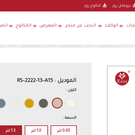
بروفايل روز
كتالوج روز
جات
الوكلاء
البحث عن متجر
المعرض
الكتالوج
اتصل
الموديل : RS-2222-13-A15
اللون :
السعة :
0.65 لتر
1.0 لتر
1.3 لتر