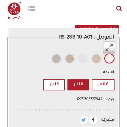
الرجوع لقائمة المنتجات
الموديل : RS-288-10-A01
اللون :
السعة :
0.6 لتر
1.0 لتر
1.3 لتر
باركود : 6971703727942
مشاركة