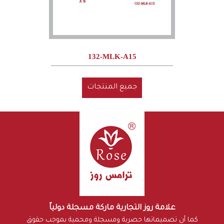
132-MLK-A15
جميع المنتجات
علامة روز التجارية ماركة مسجلة دولياً
كما أن تصميماتها حصرية ومسجلة ومحمية بموجب حقوق