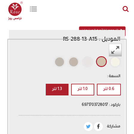
الرجوع لقائمة المنتجات
الموديل : RS-288-13-A15
اللون :
السعة :
0.6 لتر
1.0 لتر
1.3 لتر
باركود : 6971703728017
مشاركة