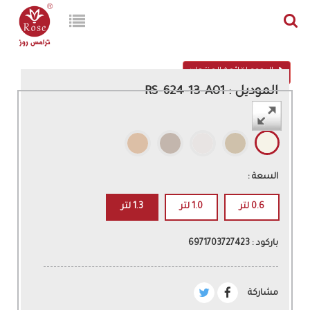
الرجوع لقائمة المنتجات
الموديل : RS-624-13-A01
اللون :
السعة :
0.6 لتر
1.0 لتر
1.3 لتر
باركود : 6971703727423
مشاركة