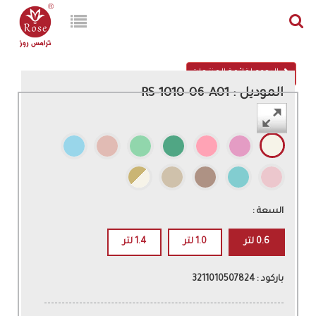
الرجوع لقائمة المنتجات
الموديل : RS-1010-06-A01
اللون :
السعة :
0.6 لتر
1.0 لتر
1.4 لتر
باركود : 3211010507824