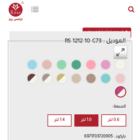
الرجوع لقائمة المنتجات
الموديل : RS-1212-10-C73
اللون :
السعة :
0.6 لتر
1.0 لتر
1.4 لتر
باركود : 6971703720905