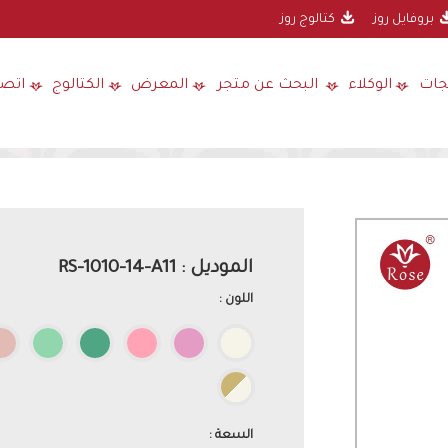
بروفايل روز
كتالوج روز
جات
الوكلاء
البحث عن متجر
المعرض
الكتالوج
اتصل
الموديل : RS-1010-14-A11
اللون :
السعة :