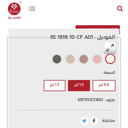
الرجوع لقائمة المنتجات
الموديل : RS-1818-10-CF-A01
اللون :
السعة :
0.6 لتر
1.0 لتر
1.3 لتر
باركود : 6971703721902
مشاركة