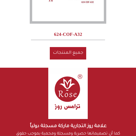
624-COF-A32
جميع المنتجات
علامة روز التجارية ماركة مسجلة دولياً
كما أن تصميماتها حصرية ومسجلة ومحمية بموجب حقوق