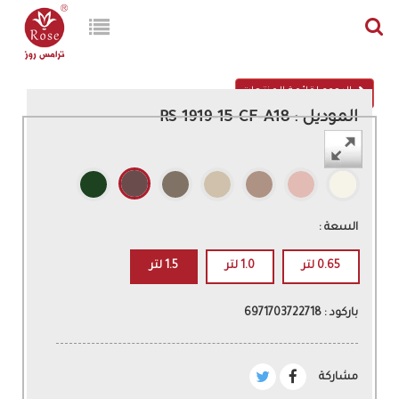
الرجوع لقائمة المنتجات
الموديل : RS-1919-15-CF-A18
اللون :
السعة :
0.65 لتر
1.0 لتر
1.5 لتر
باركود : 6971703722718
مشاركة