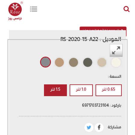
الرجوع لقائمة المنتجات
الموديل : RS-2020-15-A22
اللون :
السعة :
0.65 لتر
1.0 لتر
1.5 لتر
باركود : 6971703723104
مشاركة