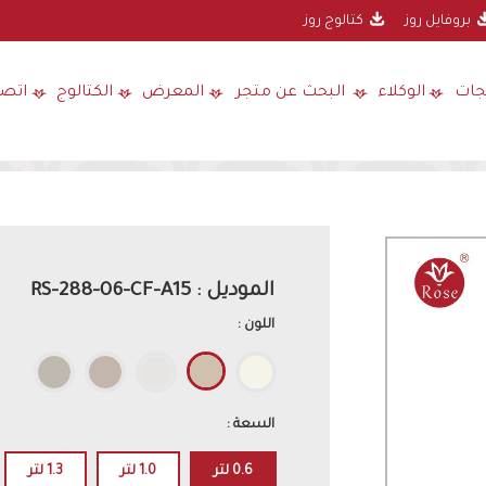
بروفايل روز
كتالوج روز
جات
الوكلاء
البحث عن متجر
المعرض
الكتالوج
اتصل
الموديل : RS-288-06-CF-A15
اللون :
السعة :
0.6 لتر
1.0 لتر
1.3 لتر