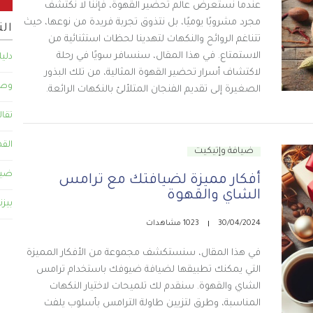
عندما نستعرض عالم تحضير القهوة، فإننا لا نكتشف
مجرد مشروبًا يوميًا، بل نتذوق تجربة فريدة من نوعها، حيث
ال
تتناغم الروائح والنكهات لتهدينا لحظات استثنائية من
الاستمتاع. في هذا المقال، سنسافر سويًا في رحلة
دلي
لاكتشاف أسرار تحضير القهوة المثالية، من تلك البذور
وصف
الصغيرة إلى تقديم الفنجان المتلألئ بالنكهات الرائعة.
تقال
القه
ضيافة وإتيكيت
ضيا
أفكار مميزة لضيافتك مع ترامس
الشاي والقهوة
بيزن
30/04/2024
1023 مشاهدات
في هذا المقال، سنستكشف مجموعة من الأفكار المميزة
التي يمكنك تطبيقها لضيافة ضيوفك باستخدام ترامس
الشاي والقهوة. سنقدم لك تلميحات لاختيار النكهات
المناسبة، وطرق لتزيين طاولة الترامس بأسلوب يلفت