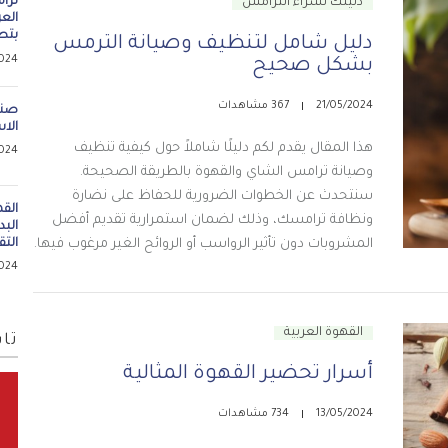
ترا
دليلك لشراء الترامس
العر
بتط
دليل شامل لتنظيف وصيانة الترمس
024
بشكل صحيح
21/05/2024
367 مشاهدات
صنا
الا
هذا المقال يقدم لكم دليلًا شاملاً حول كيفية تنظيف
024
وصيانة ترامس الشاي والقهوة بالطريقة الصحيحة.
سنتحدث عن الخطوات الضرورية للحفاظ على نضارة
الق
ونظافة ترامسك، وذلك لضمان استمرارية تقديم أفضل
البد
التق
المشروبات دون تأثير الرواسب أو الروائح الغير مرغوب فيها.
024
القهوة العربية
تاب
أسرار تحضير القهوة المثالية
13/05/2024
734 مشاهدات