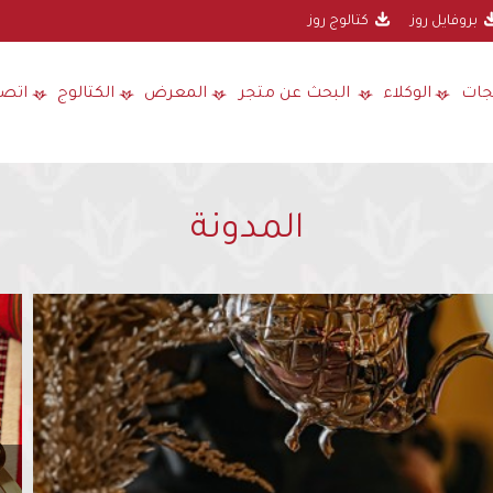
بروفايل روز
كتالوج روز
جات
الوكلاء
البحث عن متجر
المعرض
الكتالوج
اتصل
المدونة
ض