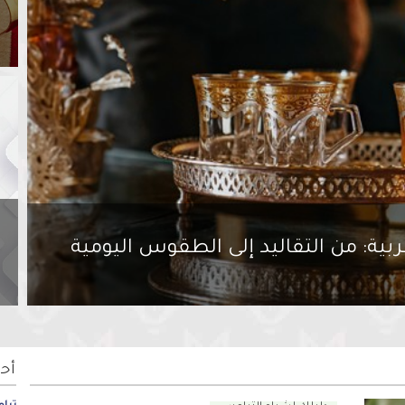
أ
ت
4
د
أ
بية: من التقاليد إلى الطقوس اليومية
و
4
أح