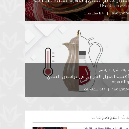
سرار تقديم الشاي والقهوة: لمسات ابداعية
خطف الأنظار
26/08/202
124 مشاهدات
ليلك لشراء الترامس
همية العزل الحراري في ترامس الشاي
القهوة
15/08/202
647 مشاهدات
دث الموضوعات